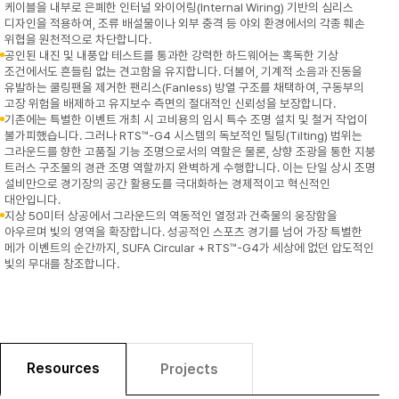
케이블을 내부로 은폐한 인터널 와이어링(Internal Wiring) 기반의 심리스
디자인을 적용하여, 조류 배설물이나 외부 충격 등 야외 환경에서의 각종 훼손
위협을 원천적으로 차단합니다.
공인된 내진 및 내풍압 테스트를 통과한 강력한 하드웨어는 혹독한 기상
조건에서도 흔들림 없는 견고함을 유지합니다. 더불어, 기계적 소음과 진동을
유발하는 쿨링팬을 제거한 팬리스(Fanless) 방열 구조를 채택하여, 구동부의
고장 위험을 배제하고 유지보수 측면의 절대적인 신뢰성을 보장합니다.
기존에는 특별한 이벤트 개최 시 고비용의 임시 특수 조명 설치 및 철거 작업이
불가피했습니다. 그러나 RTS™-G4 시스템의 독보적인 틸팅(Tilting) 범위는
그라운드를 향한 고품질 기능 조명으로서의 역할은 물론, 상향 조광을 통한 지붕
트러스 구조물의 경관 조명 역할까지 완벽하게 수행합니다. 이는 단일 상시 조명
설비만으로 경기장의 공간 활용도를 극대화하는 경제적이고 혁신적인
대안입니다.
지상 50미터 상공에서 그라운드의 역동적인 열정과 건축물의 웅장함을
아우르며 빛의 영역을 확장합니다. 성공적인 스포츠 경기를 넘어 가장 특별한
메가 이벤트의 순간까지, SUFA Circular + RTS™-G4가 세상에 없던 압도적인
빛의 무대를 창조합니다.
Resources
Projects