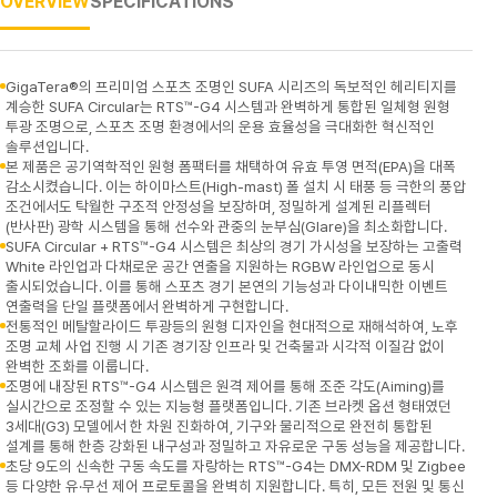
OVERVIEW
SPECIFICATIONS
GigaTera®의 프리미엄 스포츠 조명인 SUFA 시리즈의 독보적인 헤리티지를
계승한 SUFA Circular는 RTS™-G4 시스템과 완벽하게 통합된 일체형 원형
투광 조명으로, 스포츠 조명 환경에서의 운용 효율성을 극대화한 혁신적인
솔루션입니다.
본 제품은 공기역학적인 원형 폼팩터를 채택하여 유효 투영 면적(EPA)을 대폭
감소시켰습니다. 이는 하이마스트(High-mast) 폴 설치 시 태풍 등 극한의 풍압
조건에서도 탁월한 구조적 안정성을 보장하며, 정밀하게 설계된 리플렉터
(반사판) 광학 시스템을 통해 선수와 관중의 눈부심(Glare)을 최소화합니다.
SUFA Circular + RTS™-G4 시스템은 최상의 경기 가시성을 보장하는 고출력
White 라인업과 다채로운 공간 연출을 지원하는 RGBW 라인업으로 동시
출시되었습니다. 이를 통해 스포츠 경기 본연의 기능성과 다이내믹한 이벤트
연출력을 단일 플랫폼에서 완벽하게 구현합니다.
전통적인 메탈할라이드 투광등의 원형 디자인을 현대적으로 재해석하여, 노후
조명 교체 사업 진행 시 기존 경기장 인프라 및 건축물과 시각적 이질감 없이
완벽한 조화를 이룹니다.
조명에 내장된 RTS™-G4 시스템은 원격 제어를 통해 조준 각도(Aiming)를
실시간으로 조정할 수 있는 지능형 플랫폼입니다. 기존 브라켓 옵션 형태였던
3세대(G3) 모델에서 한 차원 진화하여, 기구와 물리적으로 완전히 통합된
설계를 통해 한층 강화된 내구성과 정밀하고 자유로운 구동 성능을 제공합니다.
초당 9도의 신속한 구동 속도를 자랑하는 RTS™-G4는 DMX-RDM 및 Zigbee
등 다양한 유·무선 제어 프로토콜을 완벽히 지원합니다. 특히, 모든 전원 및 통신