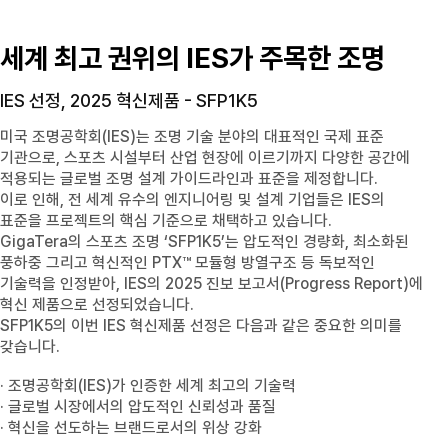
세계 최고 권위의
IES
가 주목한 조명
IES
선정, 2025 혁신제품 -
SFP1K5
미국 조명공학회
(IES)
는 조명 기술 분야의 대표적인 국제 표준
기관으로, 스포츠 시설부터 산업 현장에 이르기까지 다양한 공간에
적용되는 글로벌 조명 설계 가이드라인과 표준을 제정합니다.
이로 인해, 전 세계 유수의 엔지니어링 및 설계 기업들은 IES의
표준을 프로젝트의 핵심 기준으로 채택하고 있습니다.
GigaTera
의 스포츠 조명
‘SFP1K5’
는 압도적인 경량화, 최소화된
풍하중 그리고 혁신적인
PTX™
모듈형 방열구조 등 독보적인
기술력을 인정받아, IES의 2025 진보 보고서
(Progress Report)
에
혁신 제품으로 선정되었습니다.
SFP1K5
의 이번
IES
혁신제품 선정은 다음과 같은 중요한 의미를
갖습니다.
· 조명공학회(IES)가 인증한 세계 최고의 기술력
· 글로벌 시장에서의 압도적인 신뢰성과 품질
· 혁신을 선도하는 브랜드로서의 위상 강화