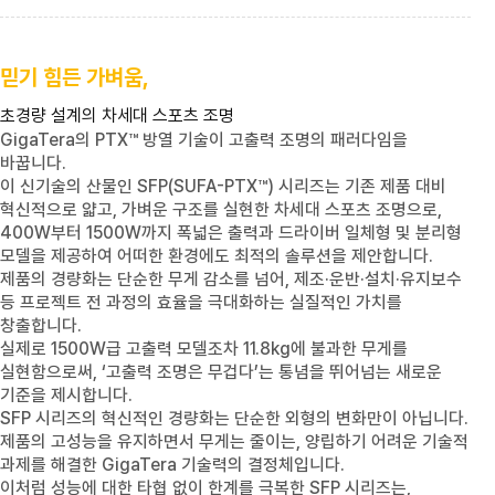
믿기 힘든 가벼움,
초경량 설계의 차세대 스포츠 조명
GigaTera
의
PTX™
방열 기술이 고출력 조명의 패러다임을
바꿉니다.
이 신기술의 산물인
SFP(SUFA-PTX™)
시리즈는 기존 제품 대비
혁신적으로 얇고, 가벼운 구조를 실현한 차세대 스포츠 조명으로,
400W
부터
1500W
까지 폭넓은 출력과 드라이버 일체형 및 분리형
모델을 제공하여 어떠한 환경에도 최적의 솔루션을 제안합니다.
제품의 경량화는 단순한 무게 감소를 넘어, 제조·운반·설치·유지보수
등 프로젝트 전 과정의 효율을 극대화하는 실질적인 가치를
창출합니다.
실제로
1500W
급 고출력 모델조차
11.8kg
에 불과한 무게를
실현함으로써, ‘고출력 조명은 무겁다’는 통념을 뛰어넘는 새로운
기준을 제시합니다.
SFP
시리즈의 혁신적인 경량화는 단순한 외형의 변화만이 아닙니다.
제품의 고성능을 유지하면서 무게는 줄이는, 양립하기 어려운 기술적
과제를 해결한
GigaTera
기술력의 결정체입니다.
이처럼 성능에 대한 타협 없이 한계를 극복한
SFP
시리즈는,