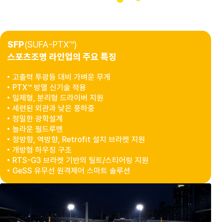
SFP
(SUFA-PTX™)
스포츠조명 라인업의 주요 특징
고출력 투광등 대비 가벼운 무게
PTX™
방열 신기술 적용
일체형, 분리형 드라이버 지원
세련된 외관과 낮은 풍하중
정밀한 광학설계
놀라운 필드루멘
정방향, 역방향,
Retrofit
설치 브라켓 지원
개방형 하우징 구조
RTS-G3
브라켓 기반의 틸트/스티어링 지원
GeSS
유무선 원격제어 스마트 솔루션